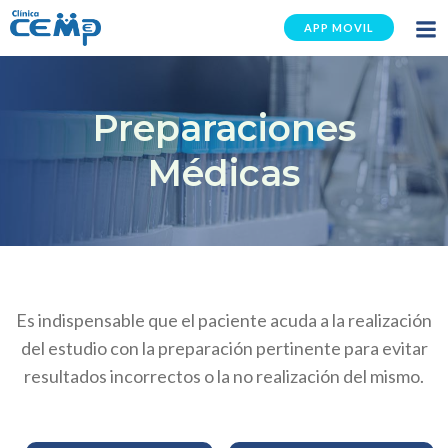
Saltar
APP MOVIL
al
contenido
Preparaciones
Médicas
Es indispensable que el paciente acuda a la realización
del estudio con la preparación pertinente para evitar
resultados incorrectos o la no realización del mismo.